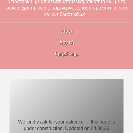
Υποστηρίζει με απίστευτη αποτελεσματικότητα και, με τη
σωστή χρήση, χωρίς παρενέργειες, τόσο προληπτικά όσο
και αντιδραστικά..✔️
πίσω
Αρχική
Τιμή&Πληρ.
We kindly ask for your patience — this page is
under construction. Updated on 04.08.26