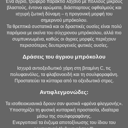
Ένα άγριο, τρυφερό παράκτιο λάχανο με πολλούς μικρούς
βλαστούς, έντονα αρώματα, διάσπαρτους οφθαλμούς και
ισχυρή ζωτική δύναμη – η προγονική μορφή του
σημερινού μπρόκολου.
Τα θρεπτικά συστατικά και οι δραστικές ουσίες είναι πολύ
παρόμοια με εκείνα του σύγχρονου μπρόκολου, αλλά πιο
συμπυκνωμένα, καθώς οι άγριες μορφές περιέχουν
περισσότερες δευτερογενείς φυτικές ουσίες.
Δράσεις του άγριου μπρόκολου
Ισχυρά αντιοξειδωτικό χάρη στη βιταμίνη C, τις
πολυφαινόλες, τα φλαβονοειδή και τη σουλφοραφάνη.
Προστατεύει τα κύτταρα από το οξειδωτικό στρες.
Αντιφλεγμονώδες:
Τα ισοθειοκυανικά δρουν σαν φυσικά «φρένα φλεγμονής».
Υποστηρίζει τη φυσική κυτταρική προστασία, ιδιαίτερα
μέσω της σουλφοραφάνης.
Ενεργοποιεί τα ένζυμα αποτοξίνωσης του ίδιου του