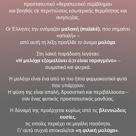
προστατευτικό «θεραπευτικό περίβλημα»
και βοηθός σε περιπτώσεις εσωτερικής θερμότητας και
ανησυχίας.
Οι Έλληνες την ονόμαζαν
μαλακή (malaké)
, που σημαίνει
«απαλή» –
από αυτή τη λέξη προήλθε το όνομα
μολόχα
.
Στη λαϊκή παράδοση λεγόταν:
«Η μολόχα εξομαλύνει ό,τι είναι ταραγμένο»
–
σωματικά και ψυχικά.
Η μολόχα είναι ένα από τα πιο ήπια φαρμακευτικά φυτά
που υπάρχουν.
Η φύση της είναι απαλή, δροσιστική και περιβάλλουσα –
σαν ένας φυτικός προστατευτικός μανδύας.
Η δύναμή της προέρχεται κυρίως από τις
βλεννώδεις
ουσίες
,
τις οποίες περιέχει σε μεγάλη ποσότητα.
Γι’ αυτό συχνά αποκαλείται
«η φιλική μολόχα»
.